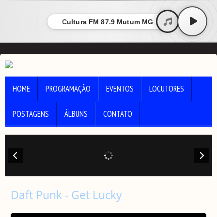
Cultura FM 87.9 Mutum MG
HOME
PROGRAMAÇÃO
EVENTOS
LOCUTORES
POSTAGENS
ÁLBUNS
CONTATO
Daft Punk - Get Lucky